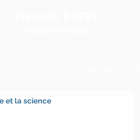
François BOTTE
THERAVIE HYPNOSE
Applications
Témoignages
pl
e et la science