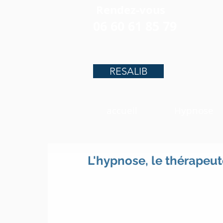
Rendez-vous
06 60 61 85 79
RESALIB
accueil
Hypnose
L'hypnose, le thérapeut