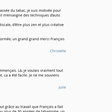
ssée du tabac, je suis motivée pour
u'il m'enseigne des techniques d’auto
scale, d'être plus zen et plus créative
nsformée, un grand grand merci François
Christelle
ommençais. Là, je voulais vraiment tout
ut. ca a été facile. Je ne me souviens
Julie
t grâce au travail que François a fait
eu plus de 30 années de tabagisme, un