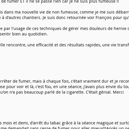
ie de fumer ET il ne se passe rien car je ne suis plus fumeuse !!
is dans ma nouvelle vie de non fumeuse, comme je me suis débarra
e à d'autres chantiers. Je suis donc retournée voir François pour q
e par l'usage de ces techniques de gérer mes douleurs de hernie di
sentir bien au quotidien.
lle rencontre, une efficacité et des résultats rapides, une vie tra
'arrêter de fumer, mais à chaque fois, c'était vraiment dur et je rec
ose pour voir et là, c'est fou, en une séance, j'avais plus envie du to
u'on n'a pas beaucoup parlé de la cigarette. C'était génial. Merci
s mois et demi, d'arrêt du tabac grâce à la séance magique et surtou
i me demandait sans cesse de fumer pour aller mieux!!!Après un p