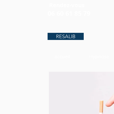
Rendez-vous
06 60 61 85 79
RESALIB
accueil
Hypnose