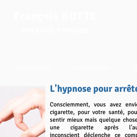
François BOTTE
THERAVIE HYPNOSE
Applications
Témoignages
pl
L'hypnose pour arrêt
Consciemment, vous avez envi
cigarette, pour votre santé, po
sentir mieux mais quelque chos
une cigarette après l'
inconscient déclenche ce com