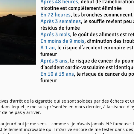
Après 48 heures
, début de l’amélioration
nicotine est complètement éliminée
En 72 heures
, les bronches commencent 
Après 3 semaines
, le souffle revient peu
résidus de fumée
Aprés 3 mois
, le goût des aliments est r
En moins de 9 mois
, diminution des troub
A 1 an,
le risque d’accident coronaire est
fumeur
Après 5 ans
, le risque de cancer du poum
d’accident cardio-vasculaire est identiq
En 10 à 15 ans
, le risque de cancer du 
fumeur
tives d'arrêt de la cigarette qui se sont soldées par des échecs et 
at dans lequel je me suis présentée en mars dernier, à la séance d'hy
r de ne pas y arriver.
..aujourd'hui je me sens... comme si je n'avais jamais été fumeuse, l
st tellement incroyable qu'il m'arrive encore de me tester dans des 