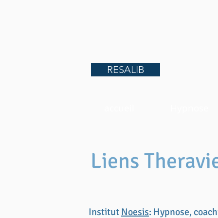
Rendez-vous
06 60 61 85 79
RESALIB
accueil
Hypnose
Liens Theravi
Institut
Noesis
: Hypnose, coach