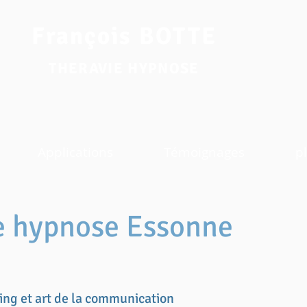
François BOTTE
THERAVIE HYPNOSE
Applications
Témoignages
pl
e hypnose Essonne
ing et art de la communication